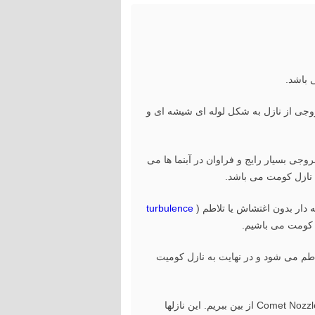
وجی از نازل به شکل لوله ای شیشه ای و
جی بسیار رایج و فراوان در آبنما ها می
نازل کومت می باشد.
 دار بدون اغتشاش یا تلاطم (
turbulence
ل کومت می باشیم.
اطم می شود و در نهایت به نازل کومیت
برای اینکه خروجی زیبایی در نازل کومیت داشته باشیم بایستی این اغتشاشات و تلاطم های درون آب را قبل از خروج از Comet Nozzle از بین ببریم. این نازلها