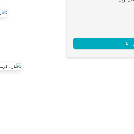
صال توپی.
ل