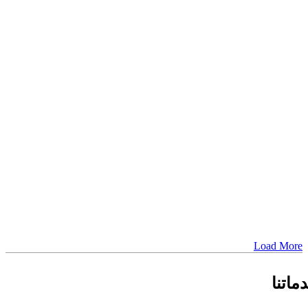
Load M
نا