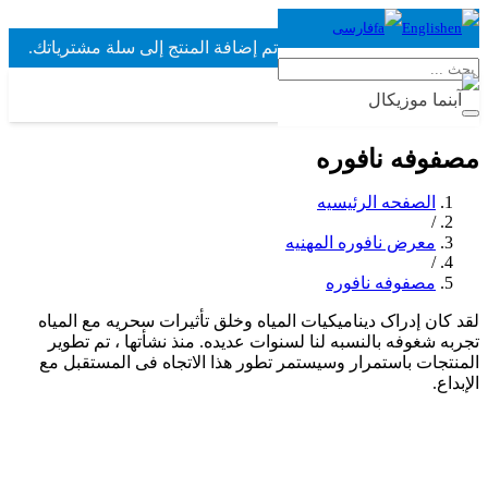
English
فارسی
تم إضافة
المنتج
إلى سلة مشترياتك.
فوفه نافوره
الصفحه الرئیسیه
/
معرض نافوره المهنیه
/
مصفوفه نافوره
 کان إدراک دینامیکیات المیاه وخلق تأثیرات سحریه مع المیاه
به شغوفه بالنسبه لنا لسنوات عدیده. منذ نشأتها ، تم تطویر
نتجات باستمرار وسیستمر تطور هذا الاتجاه فی المستقبل مع
داع.