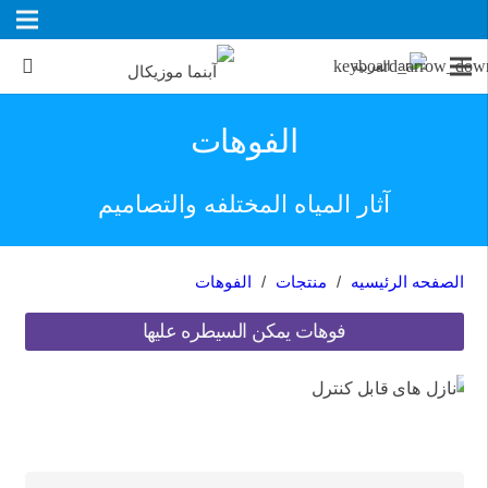
العربية
الفوهات
آثار المیاه المختلفه والتصامیم
الصفحه الرئیسیه
/
منتجات
/
الفوهات
فوهات یمکن السیطره علیها