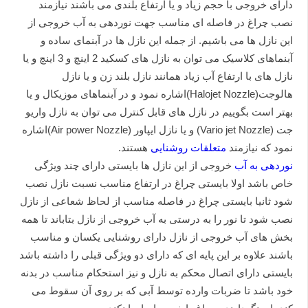
دارای خروجی با حجم زیاد و یا ارتفاع بلندی می باشند نیازمند
نصب چراغ در فاصله ای مناسب جهت نوردهی به آب خروجی از
این نازل ها می باشیم. از جمله این نازل ها در آبنمای ساده و
آبنماهای کلاسیک می توان به نازل های کسکید 2 اینچ و 3 اینچ و یا
نازل های با ارتفاع آب زیاد همانند نازل بلند زن و یا نازل
هالوجت(Halojet Nozzle)اشاره نمود و در آبنماهای موزیکال و یا
بهتر است بگوییم در نازل های قابل کنترل می توان به نازل واریو
جت (Vario jet Nozzle) و یا نازل ایپاور (Air power Nozzle)اشاره
نمود که نیازمند
متعلقات روشنایی
هستند.
نوردهی به آب
خروجی از این نازل ها بایستی دارای چند ویژگی
خاص باشد اولا بایستی چراغ در ارتفاع مناسب نسبت نازل نصب
شود ثانیا بایستی چراغ در فاصله مناسب از لحاظ شعاعی از نازل
نصب شود تا نور را به درستی به آب خروجی از نازل بتاباند تا همه
بخش های آب خروجی از نازل دارای روشنایی یکسان و مناسب
باشند علاوه بر این پایه ای که دارای دو ویژگی قبلی را داشته باشد
بایستی دارای اتصال محکم به نازل و نیز استحکام مناسب در بدنه
خود باشد تا ضربات وارده توسط آبی که بر روی آن سقوط می