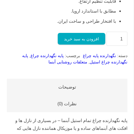
قابلیت تنظیم ارتفاع.
مطابق با استاندارد اروپا.
با افتخار طراحی و ساخت ایران.
پایه
افزودن به سبد خرید
نگهدارنده
چراغ
دسته:
نگهدارنده پایه چراغ
برچسب:
پایه نگهدارنده چراغ
,
پایه
تمام
نگهدارنده چراغ استیل
,
متعلقات روشنایی آبنما
استیل
آبنما
عدد
توضیحات
نظرات (0)
پایه نگهدارنده چراغ تمام استیل آبنما – در بسیاری از نازل ها و
افکت های آبنماهای ساده و یا موزیکال هماننده نازل هایی که