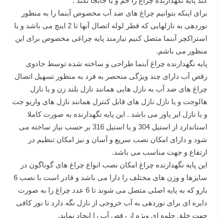
کند پایه نگهدارنده چراغ را خم و یا جابجا نکند .
برای اینکه بتوانیم چراغ های ضد آب مخصوص آبنما را به منظور
نوردهی به نازلهایی که قطر لوله اتصال آنها تا 2 اینچ می باشد و یا
استراکچر آبنما متصل کنیم نیازمند پایه چراغی مخصوص برای این
منظور می باشم.
پایه نگهدارنده چراغ آبنما طراحی و ساخته شده توسط جادوی
رقص آب دارای چند ویژگی منحصر به فرد به منظور تسهیل اتصال
چراغ های ضد آب به نازل هایی همانند نازل بلند زن و یا نازل
هالوجت و یا نازل نازل های قابل کنترل همانند نازل های واریو جت
و یا نازل ایر پاور می باشد . این پایه نگهدارنده به صورت کاملا
استاندارد از استیل 304 و یا استیل 316 بر حسب نیاز ساخته می
شود و دارای امکان نصب سریع و آسان و نیز امکان تنظیم در
ارتفاع و جهت مناسب می باشد.
این پایه نگهدارنده چراغ امکان نصب انواع چراغ های گوناگون در
سایزها و وزن های مختلف را دارا می باشد و قادر است با نصب 6
بازو که به پایه اصلی متصل می شوند تا 6 عدد چراغ را به صورت
دایره ای برای نوردهی به آب خروجی از نازل نگه دارد تا نور کافی
جهت خلق جلوه ای ویژه از رقص آب را ایجاد نماید.