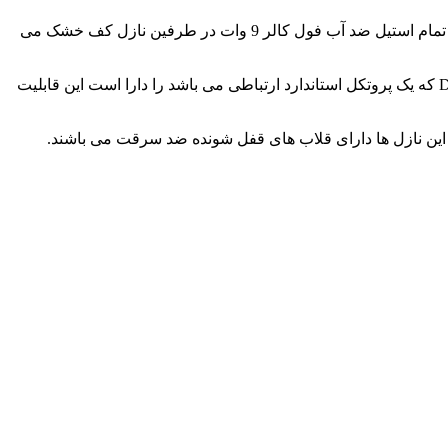
یکی از ویژگی های نازل کف خشک تولید جادوی رقص آب استفاده از بدنه استیل ضد زنگ می باشد. ویژگی دیگر این نازل وجود دو عدد چراغ تمام استیل ضد آب فول کالر 9 وات در طرفین نازل کف خشک می
علاوه بر این نازل های کف خشک تولید جادوی رقص آب قابلیت کنترل به صورت تکی یا گروهی با استفاده از پروتکل ارتباطی استاندارد DMX که یک پروتکل استاندارد ارتباطی می باشد را دارا است این قابلیت
ین این نازل ها دارای قلاب های قفل شونده ضد سرقت می باشند.