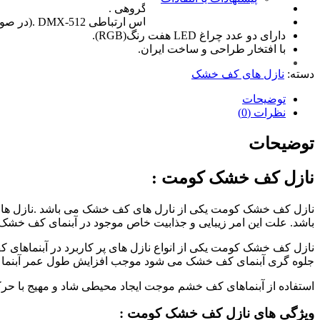
امکان کنترل به صورت تکی و گروهی .
دارای قابلیت کنترل به وسیله باس ارتباطی DMX-512 .(در صورت درخواست)
دارای دو عدد چراغ LED هفت رنگ(RGB).
با افتخار طراحی و ساخت ایران.
دسته:
نازل های کف خشک
توضیحات
نظرات (0)
توضیحات
نازل کف خشک کومت :
نازل کف خشک کومت یکی از نارل های کف خشک می باشد .نازل های ک
باشد. علت این امر زیبایی و جذابیت خاص موجود در آبنمای کف خشک 
نازل کف خشک کومت یکی از انواع نازل های پر کاربرد در آبنماهای 
جلوه گری آبنمای کف خشک می شود موجب افزایش طول عمر آبنما و نی
استفاده از آبنماهای کف خشم موجت ایجاد محیطی شاد و مهیج با حرکت
ویژگی های نازل کف خشک کومت :