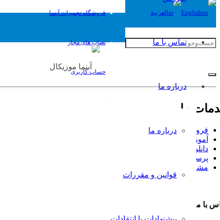
English
العربية
فروشگاه تجهیزات آبنما
تماس با ما
نصاب های مجاز
حساب کاربری
درباره ما
مات ما
فروشگاه تجهیزات آبنما
درباره ما
آموزش
دانلود کاتالوگ آبنما
پرسش و پاسخ
مشاوره طراحی و ساخت آبنما
قوانین و مقررات
س با ما
پیشنهادات یا انتقادات