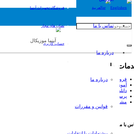
English
العربية
فروشگاه تجهیزات آبنما
تماس با ما
نصاب های مجاز
حساب کاربری
درباره ما
مات ما
فروشگاه تجهیزات آبنما
درباره ما
آموزش
دانلود کاتالوگ آبنما
پرسش و پاسخ
مشاوره طراحی و ساخت آبنما
قوانین و مقررات
س با ما
پیشنهادات یا انتقادات