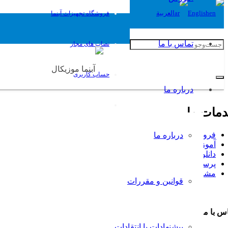
English
العربية
فروشگاه تجهیزات آبنما
تماس با ما
نصاب های مجاز
حساب کاربری
درباره ما
مات ما
فروشگاه تجهیزات آبنما
درباره ما
آموزش
دانلود کاتالوگ آبنما
پرسش و پاسخ
مشاوره طراحی و ساخت آبنما
قوانین و مقررات
س با ما
پیشنهادات یا انتقادات