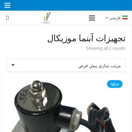
فارسی
تجهیزات آبنما موزیکال
Showing all 2 results
حراج!