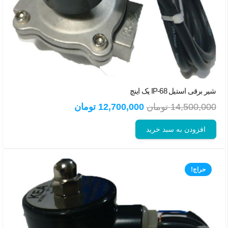
شیر برقی استیل IP-68 یک اینچ
قیمت
قیمت
14,500,000
تومان
12,700,000
تومان
اصلی:
فعلی:
افزودن به سبد خرید
14,500,000 تومان
12,700,000 تومان.
بود.
حراج!